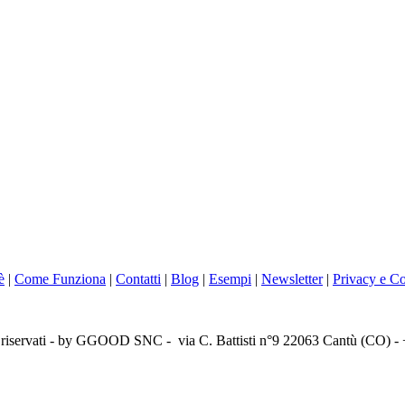
è
|
Come Funziona
|
Contatti
|
Blog
|
Esempi
|
Newsletter
|
Privacy e C
itti riservati - by GGOOD SNC - via C. Battisti n°9 22063 Cantù (CO)