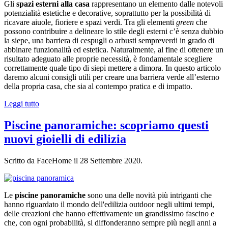
Gli
spazi esterni alla casa
rappresentano un elemento dalle notevoli
potenzialità estetiche e decorative, soprattutto per la possibilità di
ricavare aiuole, fioriere e spazi verdi. Tra gli elementi
green
che
possono contribuire a delineare lo stile degli esterni c’è senza dubbio
la siepe, una barriera di cespugli o arbusti sempreverdi in grado di
abbinare funzionalità ed estetica. Naturalmente, al fine di ottenere un
risultato adeguato alle proprie necessità, è fondamentale scegliere
correttamente quale tipo di siepi mettere a dimora. In questo articolo
daremo alcuni consigli utili per creare una barriera verde all’esterno
della propria casa, che sia al contempo pratica e di impatto.
Leggi tutto
Piscine panoramiche: scopriamo questi
nuovi gioielli di edilizia
Scritto da FaceHome il
28 Settembre 2020
.
Le
piscine panoramiche
sono una delle novità più intriganti che
hanno riguardato il mondo dell'edilizia outdoor negli ultimi tempi,
delle creazioni che hanno effettivamente un grandissimo fascino e
che, con ogni probabilità, si diffonderanno sempre più negli anni a