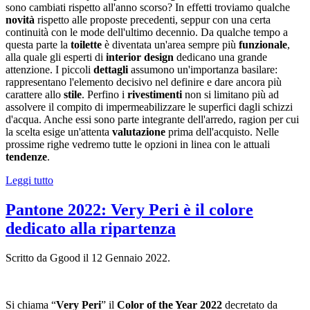
sono cambiati rispetto all'anno scorso? In effetti troviamo qualche
novità
rispetto alle proposte precedenti, seppur con una certa
continuità con le mode dell'ultimo decennio. Da qualche tempo a
questa parte la
toilette
è diventata un'area sempre più
funzionale
,
alla quale gli esperti di
interior design
dedicano una grande
attenzione. I piccoli
dettagli
assumono un'importanza basilare:
rappresentano l'elemento decisivo nel definire e dare ancora più
carattere allo
stile
. Perfino i
rivestimenti
non si limitano più ad
assolvere il compito di impermeabilizzare le superfici dagli schizzi
d'acqua. Anche essi sono parte integrante dell'arredo, ragion per cui
la scelta esige un'attenta
valutazione
prima dell'acquisto. Nelle
prossime righe vedremo tutte le opzioni in linea con le attuali
tendenze
.
Leggi tutto
Pantone 2022: Very Peri è il colore
dedicato alla ripartenza
Scritto da Ggood il
12 Gennaio 2022
.
Si chiama “
Very Peri
” il
Color of the Year 2022
decretato da