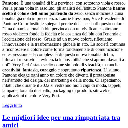
Pantone
. È una tonalità di blu pervinca, con sottotono viola e rosso.
Per la prima volta in assoluto, gli analisti dell’istituto Pantone
hanno
scelto il colore dell’anno partendo da zero
, senza indicare alcuna
tonalità già nota in precedenza. Laurie Pressman, Vice Presidente di
Pantone Color Institute spiega il perché della scelta di questo colore:
"Una dinamica tonalità blu pervinca con un vivificante sottotono
rosso violaceo fonde la fedeltà e la costanza del blu con l'energia e
l'eccitazione del rosso. Grazie ad un nuovo colore, riflettiamo
l'innovazione e la trasformazione globale in atto. La società continua
a riconoscere il colore come forma fondamentale di comunicazione
ed espressione e la complessità di questa nuova tonalità di blu,
infusa di rosso-viola, evidenzia le possibilità che si aprono davanti a
noi". Very Peri è stato scelto come simbolo di
vivacità
, ma anche
creatività
,
fantasia
,
coraggio
e soprattutto
ripartenza
. L’istituto
Pantone elegge ogni anno un colore che diventa il protagonista
nell’ambito del design, del marketing e della moda. Ci aspettiamo,
infatti, che durante il 2022 si vedranno molti capi di moda, tappeti,
lampade, tonalità di smalto, packaging di prodotti, siti web e
applicazioni di colore Very Peri.
Leggi tutto
Le migliori idee per una rimpatriata tra
amici