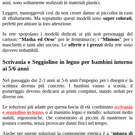
anni, sono solitamente realizzati in materiali plastici.
Leggeri, maneggevoli così da non creare danno ai piccolini in caso
di ribaltamento. Ma soprattutto questi modelli sono
super colorati
,
perfetti per attirare la loro attenzione.
In rete spopolano i modelli dedicati ai più noti personaggi del
cartoon: “
Masha ed Orso
” per le femminucce; i “
Minions
” per i
maschietti e tanti altri ancora. Le
offerte e i prezzi
della rete sono
davvero imbattibili.
Scrivania e Seggiolino in legno per bambini intorno
ai 5/6 anni
Nel passaggio dai 2-3 anni ai 5-6 anni l'impegno per i disegni e la
scrittura diventa più concreto. I bambini vanno a scuola, il
pomeriggio devono dedicarsi ai primi compitini, stando seduti per
diverse ore.
Le soluzioni più adatte per questa fascia di età combinano
scrivania
e seggiolino in legno
, o al massimo legno e metallo: soluzioni molto
stabili, ergonomiche, che consentono ai piccini di mantenere la
postura corretta, senza provocare danni fisici nel tempo.
Anche per queste soluzioni la componente estetica è a “
misura di