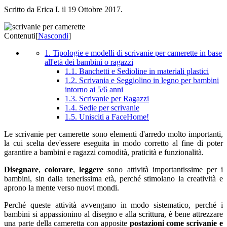
Scritto da Erica I. il
19 Ottobre 2017
.
Contenuti
[
Nascondi
]
1. Tipologie e modelli di scrivanie per camerette in base
all'età dei bambini o ragazzi
1.1. Banchetti e Sedioline in materiali plastici
1.2. Scrivania e Seggiolino in legno per bambini
intorno ai 5/6 anni
1.3. Scrivanie per Ragazzi
1.4. Sedie per scrivanie
1.5. Unisciti a FaceHome!
Le scrivanie per camerette sono elementi d'arredo molto importanti,
la cui scelta dev'essere eseguita in modo corretto al fine di poter
garantire a bambini e ragazzi comodità, praticità e funzionalità.
Disegnare
,
colorare
,
leggere
sono attività importantissime per i
bambini, sin dalla tenerissima età, perché stimolano la creatività e
aprono la mente verso nuovi mondi.
Perché queste attività avvengano in modo sistematico, perché i
bambini si appassionino al disegno e alla scrittura, è bene attrezzare
una parte della cameretta con apposite
postazioni come scrivanie e