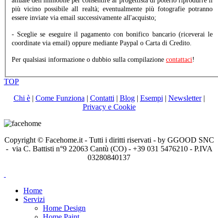
attuale dell'immobile per consentire al progettista di poterlo riprodurre il
più vicino possibile all realtà; eventualmente più fotografie potranno
essere inviate via email successivamente all'acquisto;
- Sceglie se eseguire il pagamento con bonifico bancario (riceverai le
coordinate via email) oppure mediante Paypal o Carta di Credito.
Per qualsiasi informazione o dubbio sulla compilazione
contattaci
!
TOP
Chi è
|
Come Funziona
|
Contatti
|
Blog
|
Esempi
|
Newsletter
|
Privacy e Cookie
Copyright © Facehome.it - Tutti i diritti riservati - by GGOOD SNC
- via C. Battisti n°9 22063 Cantù (CO) - +39 031 5476210 - P.IVA
03280840137
Home
Servizi
Home Design
Home Paint