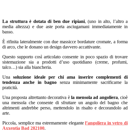
La struttura è dotata di ben due ripiani
, (uno in alto, l’altro a
media altezza) e due aste porta asciugamani immediatamente in
basso.
È rifinita lateralmente con due massicce bordature cromate, a forma
di arco, che le donano un design davvero accattivante.
Questo supporto così articolato consente in poco spazio di trovare
sistemazione sia a prodotti d’uso quotidiano (creme, profumi,
talco…) sia alla biancheria.
Una
soluzione ideale per chi ama inserire complementi di
tendenza anche in bagno
senza minimamente sacrificarne la
praticità.
Una proposta altrettanto decorativa è
la mensola ad angoliera
, cioè
una mensola che consente di sfruttare un angolo del bagno che
altrimenti andrebbe perso, mettendolo in risalto e decorandolo ad
arte.
Piccola, semplice ma estremamente elegante
l’angoliera in vetro di
Axxentia Bad 282100
.