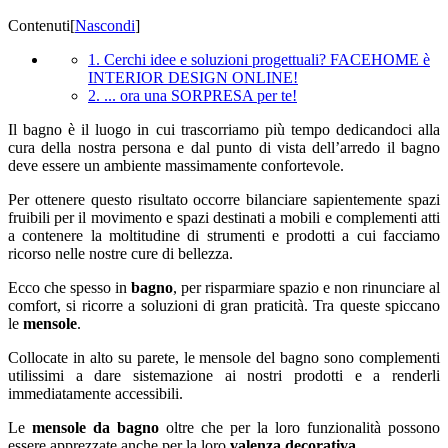
Contenuti
[
Nascondi
]
1. Cerchi idee e soluzioni progettuali? FACEHOME è
INTERIOR DESIGN ONLINE!
2. ... ora una SORPRESA per te!
Il bagno è il luogo in cui trascorriamo più tempo dedicandoci alla
cura della nostra persona e dal punto di vista dell’arredo il bagno
deve essere un ambiente massimamente confortevole.
Per ottenere questo risultato occorre bilanciare sapientemente spazi
fruibili per il movimento e spazi destinati a mobili e complementi atti
a contenere la moltitudine di strumenti e prodotti a cui facciamo
ricorso nelle nostre cure di bellezza.
Ecco che spesso in
bagno
, per risparmiare spazio e non rinunciare al
comfort, si ricorre a soluzioni di gran praticità. Tra queste spiccano
le
mensole
.
Collocate in alto su parete, le mensole del bagno sono complementi
utilissimi a dare sistemazione ai nostri prodotti e a renderli
immediatamente accessibili.
Le
mensole da bagno
oltre che per la loro funzionalità possono
essere apprezzate anche per la loro
valenza decorativa
.