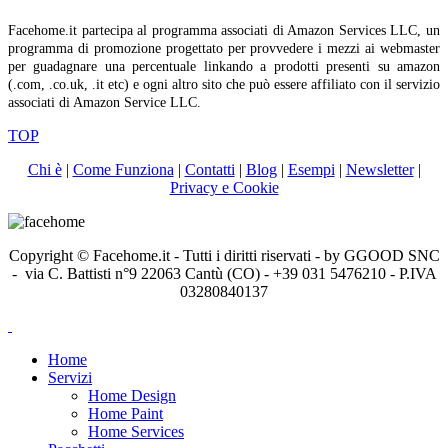
Facehome.it partecipa al programma associati di Amazon Services LLC, un
programma di promozione progettato per provvedere i mezzi ai webmaster
per guadagnare una percentuale linkando a prodotti presenti su amazon
(.com, .co.uk, .it etc) e ogni altro sito che può essere affiliato con il servizio
associati di Amazon Service LLC.
TOP
Chi è
|
Come Funziona
|
Contatti
|
Blog
|
Esempi
|
Newsletter
|
Privacy e Cookie
Copyright © Facehome.it - Tutti i diritti riservati - by GGOOD SNC
- via C. Battisti n°9 22063 Cantù (CO) - +39 031 5476210 - P.IVA
03280840137
Home
Servizi
Home Design
Home Paint
Home Services