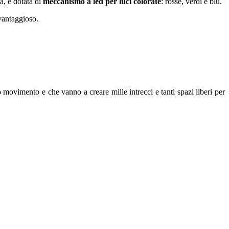
a, è dotata di
meccanismo a led per luci colorate
: rosse, verdi e blu.
 vantaggioso.
o movimento e che vanno a creare mille intrecci e tanti spazi liberi per