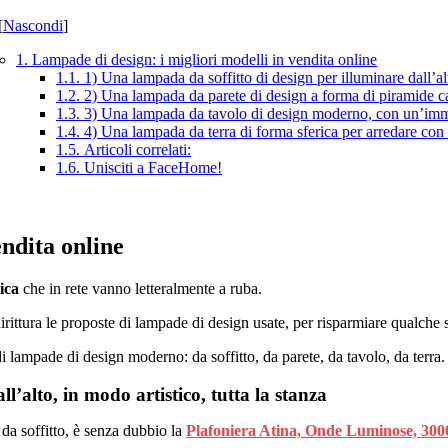
[
Nascondi
]
1. Lampade di design: i migliori modelli in vendita online
1.1. 1) Una lampada da soffitto di design per illuminare dall’alt
1.2. 2) Una lampada da parete di design a forma di piramide ca
1.3. 3) Una lampada da tavolo di design moderno, con un’immag
1.4. 4) Una lampada da terra di forma sferica per arredare con
1.5. Articoli correlati:
1.6. Unisciti a FaceHome!
endita online
ica
che in rete vanno letteralmente a ruba.
dirittura le proposte di lampade di design usate, per risparmiare qualch
i lampade di design moderno: da soffitto, da parete, da tavolo, da terra.
l’alto, in modo artistico, tutta la stanza
da soffitto, è senza dubbio la
Plafoniera Atina, Onde Luminose, 3000