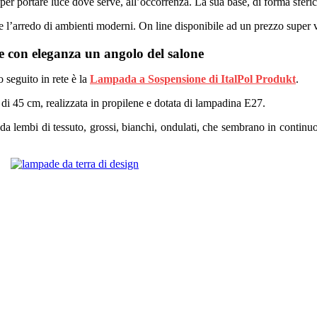
er portare luce dove serve, all’occorrenza. La sua base, di forma sferic
nire l’arredo di ambienti moderni. On line disponibile ad un prezzo super
e con eleganza un angolo del salone
o seguito in rete è la
Lampada a Sospensione di ItalPol Produkt
.
 di 45 cm, realizzata in propilene e dotata di lampadina E27.
 da lembi di tessuto, grossi, bianchi, ondulati, che sembrano in continu