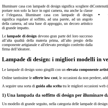
Illuminare casa con lampade di design significa scegliere di
Contenuti
portare non solo la luce in ogni camera, ma anche la classe
e l’eleganza. Illuminare casa con lampade di design
significa regalare al soffitto, ad una parete, ad un angolo
della camera, ad una base di appoggio, un decoro artistico
di grande impatto.
Le
lampade di design
devono gran parte del loro successo
all’alta qualità della materia prima, all’alto pregio della
componente artigianale e all'elevato prestigio conferito dalla
firma dell’ideatore.
Lampade di design: i migliori modelli in v
Le lampade di design sono gingilli con un
elevata componente artist
Online tantissime le
offerte low cost
, le occasioni da non perdere, ad
A seguire una sorta di
guida alla scelta
tra le migliori occasioni web d
1) Una lampada da soffitto di design per illuminare dal
Un modello di grande seguito, nella categoria delle lampade di design 