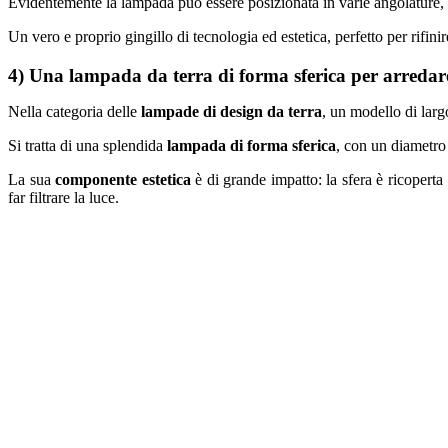
Evidentemente la lampada può essere posizionata in varie angolature, p
Un vero e proprio gingillo di tecnologia ed estetica, perfetto per rifi
4) Una lampada da terra di forma sferica per arredar
Nella categoria delle
lampade di design da terra
, un modello di larg
Si tratta di una splendida
lampada di forma sferica
, con un diametro
La sua
componente estetica
è di grande impatto: la sfera è ricoperta
far filtrare la luce.