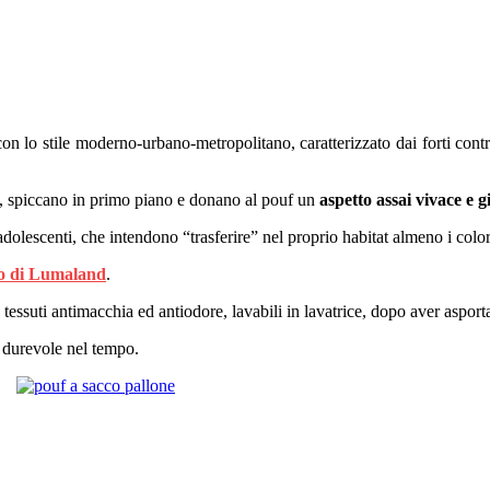
con lo stile moderno-urbano-metropolitano, caratterizzato dai forti contr
i, spiccano in primo piano e donano al pouf un
aspetto assai vivace e g
 adolescenti, che intendono “trasferire” nel proprio habitat almeno i col
io di Lumaland
.
n tessuti antimacchia ed antiodore, lavabili in lavatrice, dopo aver asport
 e durevole nel tempo.