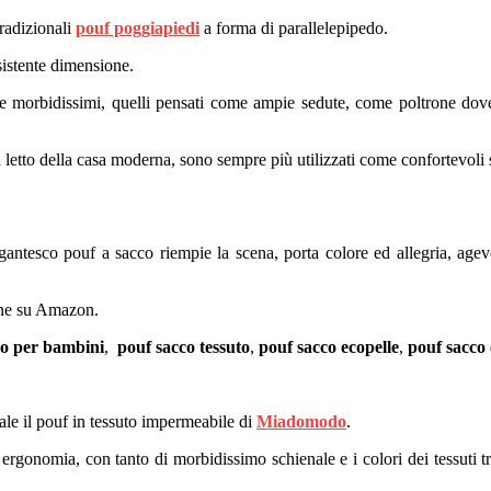
tradizionali
pouf poggiapiedi
a forma di parallelepipedo.
sistente dimensione.
 e morbidissimi, quelli pensati come ampie sedute, come poltrone dov
letto della casa moderna, sono sempre più utilizzati come confortevoli se
igantesco pouf a sacco riempie la scena, porta colore ed allegria, agevo
line su Amazon.
co per bambini
,
pouf sacco tessuto
,
pouf sacco ecopelle
,
pouf sacco
ale il pouf in tessuto impermeabile di
Miadomodo
.
 ergonomia, con tanto di morbidissimo schienale e i colori dei tessuti t