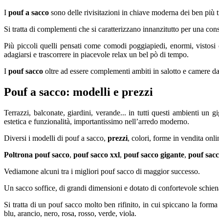
I
pouf a sacco
sono delle rivisitazioni in chiave moderna dei ben più 
Si tratta di complementi che si caratterizzano innanzitutto per una con
Più piccoli quelli pensati come comodi poggiapiedi, enormi, vistosi
adagiarsi e trascorrere in piacevole relax un bel pò di tempo.
I
pouf sacco
oltre ad essere complementi ambiti in salotto e camere da 
Pouf a sacco: modelli e prezzi
Terrazzi, balconate, giardini, verande... in tutti questi ambienti un g
estetica e funzionalità, importantissimo nell’arredo moderno.
Diversi i modelli di pouf a sacco,
prezzi
, colori, forme in vendita on
Poltrona pouf sacco
,
pouf sacco xxl
,
pouf sacco gigante
,
pouf sac
Vediamone alcuni tra i migliori pouf sacco di maggior successo.
Un sacco soffice, di grandi dimensioni e dotato di confortevole schien
Si tratta di un pouf sacco molto ben rifinito, in cui spiccano la forma
blu, arancio, nero, rosa, rosso, verde, viola.