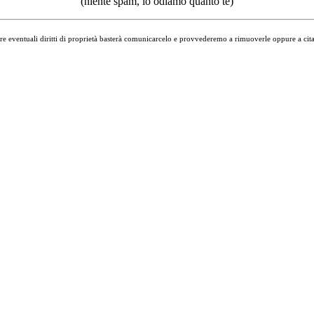
(niente spam, lo odiamo quanto te)
ere eventuali diritti di proprietà basterà comunicarcelo e provvederemo a rimuoverle oppure a citare 