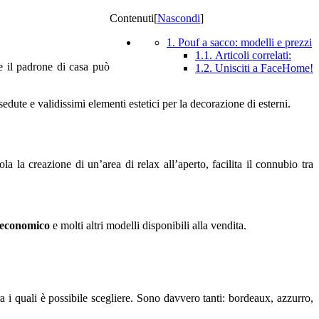
Contenuti
[
Nascondi
]
1. Pouf a sacco: modelli e prezzi
1.1. Articoli correlati:
e il padrone di casa può
1.2. Unisciti a FaceHome!
dute e validissimi elementi estetici per la decorazione di esterni.
la la creazione di un’area di relax all’aperto, facilita il connubio tra
 economico
e molti altri modelli disponibili alla vendita.
ra i quali è possibile scegliere. Sono davvero tanti: bordeaux, azzurro,