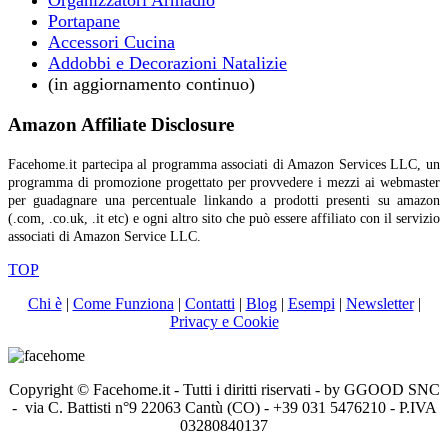
Organizzatori Armadio
Portapane
Accessori Cucina
Addobbi e Decorazioni Natalizie
(in aggiornamento continuo)
Amazon Affiliate Disclosure
Facehome.it partecipa al programma associati di Amazon Services LLC, un
programma di promozione progettato per provvedere i mezzi ai webmaster
per guadagnare una percentuale linkando a prodotti presenti su amazon
(.com, .co.uk, .it etc) e ogni altro sito che può essere affiliato con il servizio
associati di Amazon Service LLC.
TOP
Chi è
|
Come Funziona
|
Contatti
|
Blog
|
Esempi
|
Newsletter
|
Privacy e Cookie
Copyright © Facehome.it - Tutti i diritti riservati - by GGOOD SNC
- via C. Battisti n°9 22063 Cantù (CO) - +39 031 5476210 - P.IVA
03280840137