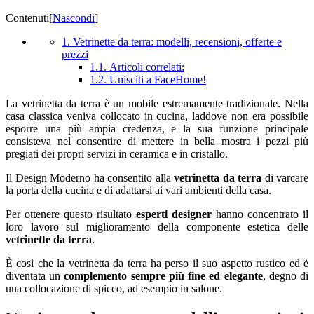
Contenuti
[
Nascondi
]
1. Vetrinette da terra: modelli, recensioni, offerte e
prezzi
1.1. Articoli correlati:
1.2. Unisciti a FaceHome!
La vetrinetta da terra è un mobile estremamente tradizionale. Nella
casa classica veniva collocato in cucina, laddove non era possibile
esporre una più ampia credenza, e la sua funzione principale
consisteva nel consentire di mettere in bella mostra i pezzi più
pregiati dei propri servizi in ceramica e in cristallo.
Il Design Moderno ha consentito alla
vetrinetta da terra
di varcare
la porta della cucina e di adattarsi ai vari ambienti della casa.
Per ottenere questo risultato
esperti designer
hanno concentrato il
loro lavoro sul miglioramento della componente estetica delle
vetrinette da terra
.
È così che la vetrinetta da terra ha perso il suo aspetto rustico ed è
diventata un
complemento sempre più fine ed elegante
, degno di
una collocazione di spicco, ad esempio in salone.