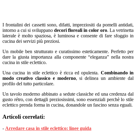
I frontalini dei cassetti sono, difatti, impreziositi da pomelli antidati,
intorno a cui si sviluppano
decori floreali in color oro
. La vetrinetta
laterale è molto spaziosa, è luminosa e consente di fare sfoggio in
cucina dei servizi più preziosi.
Un mobile ben strutturato e curatissimo esteticamente. Perfetto per
dare la giusta importanza alla componente “eleganza” nella nostra
cucina in stile eclettico.
Una cucina in stile eclettico è ricca ed opulenta.
Combinando in
modo creativo classico e moderno
, si delinea un ambiente dal
profilo del tutto particolare.
Un tavolo moderno abbinato a sedute classiche ed una credenza dal
gusto rétro, con dettagli preziosissimi, sono essenziali perchè lo stile
eclettico prenda forma in cucina, donandole un fascino senza eguali.
Articoli correlati:
-
Arredare casa in stile eclettico: linee guida