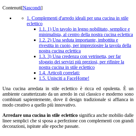
Contenuti
[
Nascondi
]
1. Complementi d'arredo ideali per una cucina in stile
eclettico
1.1. 1) Un tavolo in legno nobilitato, semplice e
minimalista, al centro della nostra cucina eclettica
1.2. 2) Una seduta importante, imbottita e
rivestita in cuoio, per impreziosire la tavola della
nostra cucina eclettica
1.3. 3) Una credenza con vetrinetta, per far
sfoggio dei servizi più preziosi, per rifinire la
nostra cucina in stile eclettico
1.4. Articoli correlati:
1.5. Unisciti a FaceHome!
Una cucina arredata in stile eclettico è ricca ed opulenta. È un
ambiente caratterizzato da un arredo in cui classico e moderno sono
combinati sapientemente, dove il design tradizionale si affianca in
modo creativo a quello più innovativo.
Arredare una cucina in stile eclettico
significa anche mobilio dalle
linee semplici che si sposa a perfezione con complementi con grandi
decorazioni, ispirate alle epoche passate.