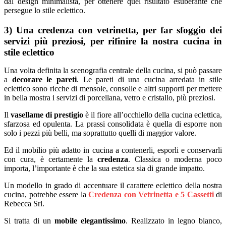
dal design minimalista, per ottenere quel risultato esuberante che
persegue lo stile eclettico.
3) Una credenza con vetrinetta, per far sfoggio dei
servizi più preziosi, per rifinire la nostra cucina in
stile eclettico
Una volta definita la scenografia centrale della cucina, si può passare
a
decorare le pareti
. Le pareti di una cucina arredata in stile
eclettico sono ricche di mensole, consolle e altri supporti per mettere
in bella mostra i servizi di porcellana, vetro e cristallo, più preziosi.
Il
vasellame di prestigio
è il fiore all’occhiello della cucina eclettica,
sfarzosa ed opulenta. La prassi consolidata è quella di esporre non
solo i pezzi più belli, ma soprattutto quelli di maggior valore.
Ed il mobilio più adatto in cucina a contenerli, esporli e conservarli
con cura, è certamente la
credenza
. Classica o moderna poco
importa, l’importante è che la sua estetica sia di grande impatto.
Un modello in grado di accentuare il carattere eclettico della nostra
cucina, potrebbe essere la
Credenza con Vetrinetta e 5 Cassetti
di
Rebecca Srl.
Si tratta di un
mobile elegantissimo
. Realizzato in legno bianco,