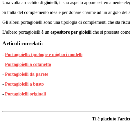
Una volta arricchito di
gioielli
, il suo aspetto appare estremamente elega
Si tratta del complemento ideale per donare charme ad un angolo della 
Gli alberi portagioielli sono una tipologia di complementi che sta ri
L'albero portagioielli è un
espositore per gioielli
che si presenta come d
Articoli correlati:
-
Portagioielli: tipologie e migliori modelli
-
Portagioielli a cofanetto
-
Portagioielli da parete
-
Portagioielli a busto
-
Portagioielli originali
Ti è piaciuto l'art