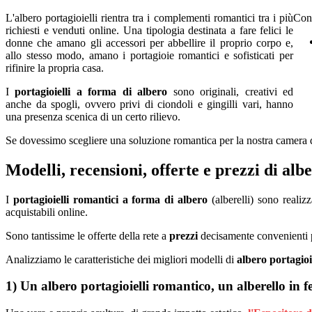
L'albero portagioielli rientra tra i complementi romantici tra i più
Con
richiesti e venduti online. Una tipologia destinata a fare felici le
donne che amano gli accessori per abbellire il proprio corpo e,
allo stesso modo, amano i portagioie romantici e sofisticati per
rifinire la propria casa.
I
portagioielli a forma di albero
sono originali, creativi ed
anche da spogli, ovvero privi di ciondoli e gingilli vari, hanno
una presenza scenica di un certo rilievo.
Se dovessimo scegliere una soluzione romantica per la nostra camera da
Modelli, recensioni, offerte e prezzi di albe
I
portagioielli romantici a forma di albero
(alberelli) sono realizz
acquistabili online.
Sono tantissime le offerte della rete a
prezzi
decisamente convenienti p
Analizziamo le caratteristiche dei migliori modelli di
albero portagio
1) Un albero portagioielli romantico, un alberello in fe