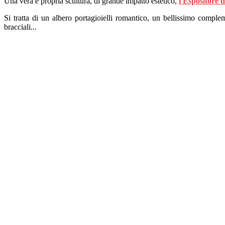
Una vera e propria scultura, di grande impatto estetico,
l'Espositore 
Si tratta di un albero portagioielli romantico, un bellissimo compl
bracciali...