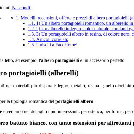
tenuti
[
Nascondi
]
1. Modelli, recensioni, offerte e prezzi di albero portagioielli (al
1.1. 1) Un albero portagioielli romantico, un alberello in f
1.2. 2) Un alberello in legno, color naturale, con tanti gan
1.3. 3) Un portagioielli albero in resina, di colore nero, 
1.4. Articoli correlati:
1.5. Unisciti a FaceHome!
 letto, ad esempio, l'
albero portagioielli
è un accessorio perfetto.
ro portagioielli (alberelli)
ati nei materiali più disparati: legno, metallo, resina...; nei colori pi
er la tipologia romantica del
portagioielli albero
.
ie
e vediamo nel dettaglio i più interessanti, per estetica, per forma, per 
rro battuto bianco, con tante estensioni per altrettanti g