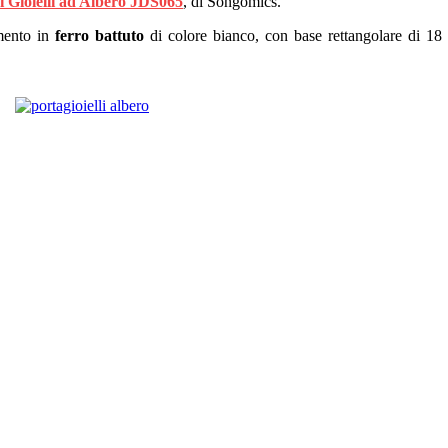
di Gioielli ad Albero JDS065
, di Songomics.
emento in
ferro battuto
di colore bianco, con base rettangolare di 18 