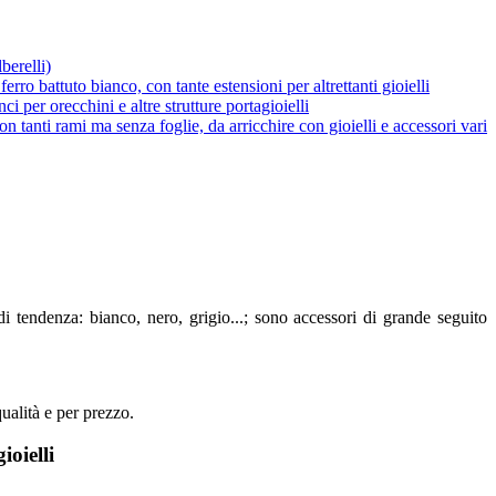
berelli)
erro battuto bianco, con tante estensioni per altrettanti gioielli
ci per orecchini e altre strutture portagioielli
con tanti rami ma senza foglie, da arricchire con gioielli e accessori vari
ù di tendenza: bianco, nero, grigio...; sono accessori di grande seguito
qualità e per prezzo.
ioielli