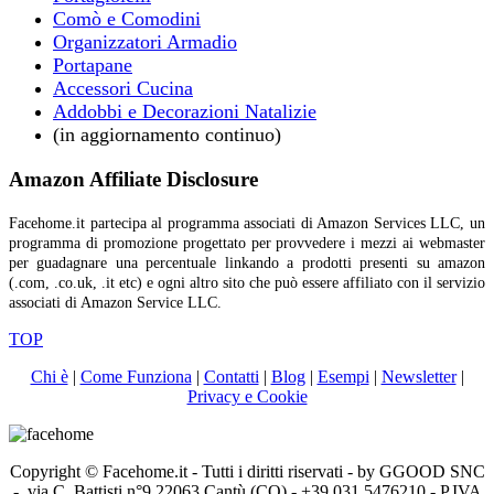
Comò e Comodini
Organizzatori Armadio
Portapane
Accessori Cucina
Addobbi e Decorazioni Natalizie
(in aggiornamento continuo)
Amazon Affiliate Disclosure
Facehome.it partecipa al programma associati di Amazon Services LLC, un
programma di promozione progettato per provvedere i mezzi ai webmaster
per guadagnare una percentuale linkando a prodotti presenti su amazon
(.com, .co.uk, .it etc) e ogni altro sito che può essere affiliato con il servizio
associati di Amazon Service LLC.
TOP
Chi è
|
Come Funziona
|
Contatti
|
Blog
|
Esempi
|
Newsletter
|
Privacy e Cookie
Copyright © Facehome.it - Tutti i diritti riservati - by GGOOD SNC
- via C. Battisti n°9 22063 Cantù (CO) - +39 031 5476210 - P.IVA