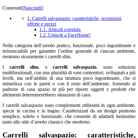
Contenuti
[
Nascondi
]
1. Carrelli salvaspazio: caratteristiche, recensioni,
offerte e prezzi
1.1. Articoli correlati:
1.2. Unisciti a FaceHome!
Nella categoria dell’arredo pratico, funzionale, poco ingombrante e
irrinunciabile per garantire l’ordine generale di ciascun ambiente,
rientrano sicuramente i carrelli slim.
I
carrelli slim
, o
carrelli salvaspazio
, sono soluzioni
multifunzionali, con una pluralità di vani contenitori, sviluppati a più
livelli, ma nell’ambito di una struttura poco ingombrante, che si
mimetizza con le pareti o con il resto dell’ambiente, fornendo al
padrone di casa spazio in più per riporre oggetti e prodotti che
altrimenti determinerebbero situazioni di caos.
I carrelli salvaspazio sono complementi utilissimi in ogni ambiente,
specie in cucina e in bagno. Caratterizzati da un design piuttosto
semplice, sobrio e funzionale, che consente di adattarli benissimo
tanto allo stile d’arredo classico che moderno.
Carrelli salvaspazio: caratteristiche,