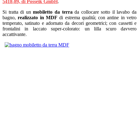
5418-89, di Posseik GmbH
.
Si tratta di un
mobiletto da terra
da collocare sotto il lavabo da
bagno,
realizzato in MDF
di estrema qualità; con antine in vetro
temperato, satinato e adornato da decori geometrici; con cassetti e
frontalini in laccato super-colorato: un lilla scuro davvero
accattivante.