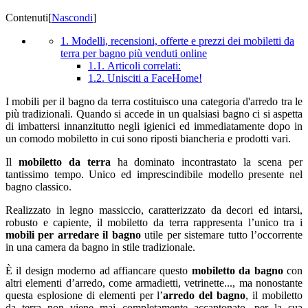
Contenuti
[
Nascondi
]
1. Modelli, recensioni, offerte e prezzi dei mobiletti da
terra per bagno più venduti online
1.1. Articoli correlati:
1.2. Unisciti a FaceHome!
I mobili per il bagno da terra costituisco una categoria d'arredo tra le
più tradizionali. Quando si accede in un qualsiasi bagno ci si aspetta
di imbattersi innanzitutto negli igienici ed immediatamente dopo in
un comodo mobiletto in cui sono riposti biancheria e prodotti vari.
Il
mobiletto da terra
ha dominato incontrastato la scena per
tantissimo tempo. Unico ed imprescindibile modello presente nel
bagno classico.
Realizzato in legno massiccio, caratterizzato da decori ed intarsi,
robusto e capiente, il mobiletto da terra rappresenta l’unico tra i
mobili per arredare il bagno
utile per sistemare tutto l’occorrente
in una camera da bagno in stile tradizionale.
È il design moderno ad affiancare questo
mobiletto da bagno
con
altri elementi d’arredo, come armadietti, vetrinette..., ma nonostante
questa esplosione di elementi per l’
arredo del bagno
, il mobiletto
da terra non viene mai completamente accantonato, per la sua